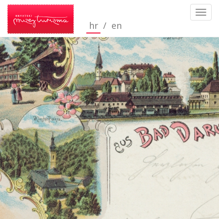
Toggl
navig
hr
/
en