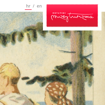
hr
/
en