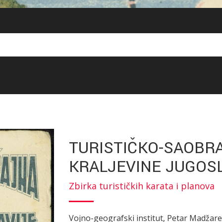
TURISTIČKO-SAOBR
KRALJEVINE JUGOS
Zbirka turističkih karata i planova
Vojno-geografski institut, Petar Madžarev