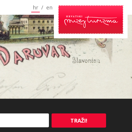
hr
/
en
TRAŽI!