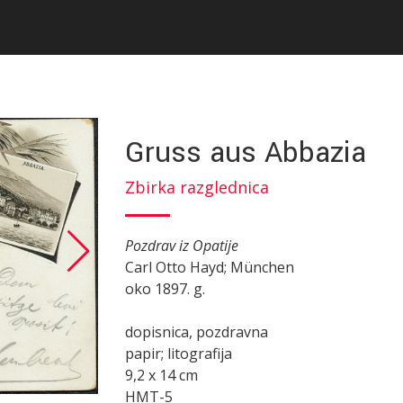
Gruss aus Abbazia
Zbirka razglednica
Pozdrav iz Opatije
Carl Otto Hayd; München
oko 1897. g.
dopisnica, pozdravna
papir; litografija
9,2 x 14 cm
HMT-5